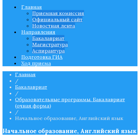
поступающим
Главная
Приемная комиссия ЯГПУ им. К.Д.
Приемная комиссия
Ушинского
Официальный сайт
Новостная лента
Направления
Бакалавриат
Магистратура
Аспирантура
Подготовка ГИА
Ход приема
Главная
/
Бакалавриат
/
Образовательные программы. Бакалавриат
(очная форма)
/
Начальное образование, Английский язык
Начальное образование, Английский язык