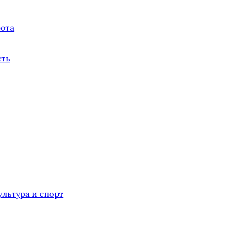
бота
сть
льтура и спорт