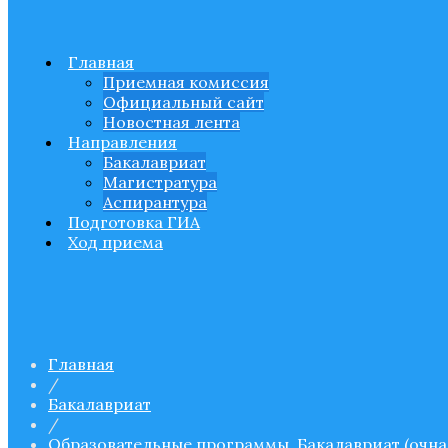
поступающим
Главная
Приемная комиссия ЯГПУ им. К.Д. Ушинско
Приемная комиссия
Официальный сайт
Новостная лента
Направления
Бакалавриат
Магистратура
Аспирантура
Подготовка ГИА
Ход приема
Главная
/
Бакалавриат
/
Образовательные программы. Бакалавриат (очна