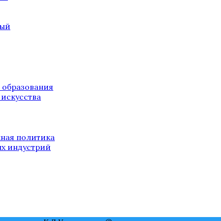
ный
 образования
 искусства
ная политика
ых индустрий