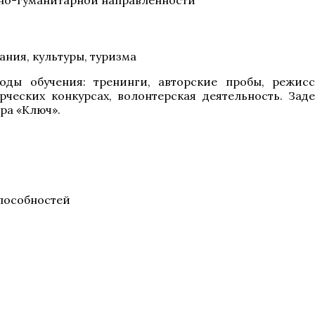
но-гуманитарной направленности
ния, культуры, туризма
ды обучения: тренинги, авторские пробы, режисс
орческих конкурсах, волонтерская деятельность. Зад
ра «Ключ».
способностей