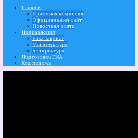
поступающим
Главная
Приемная комиссия ЯГПУ им. К.Д.
Приемная комиссия
Ушинского
Официальный сайт
Новостная лента
Направления
Бакалавриат
Магистратура
Аспирантура
Подготовка ГИА
Ход приема